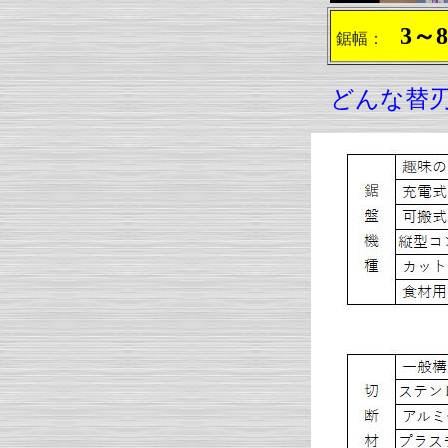
3～8
鋸幅：
どんな替